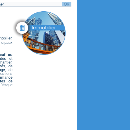
bilier,
ncipaux
euf ou
ités et
hantier,
hés, de
age, de
uestions
ormance
ptes de
risque