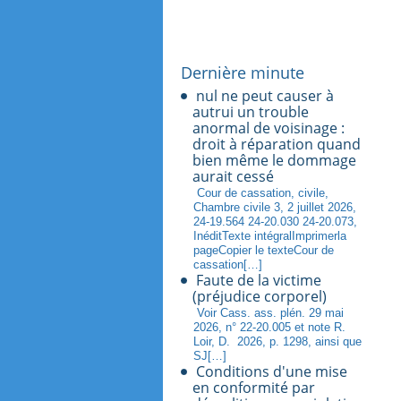
Dernière minute
nul ne peut causer à
autrui un trouble
anormal de voisinage :
droit à réparation quand
bien même le dommage
aurait cessé
Cour de cassation, civile,
Chambre civile 3, 2 juillet 2026,
24-19.564 24-20.030 24-20.073,
InéditTexte intégralImprimerla
pageCopier le texteCour de
cassation[…]
Faute de la victime
(préjudice corporel)
Voir Cass. ass. plén. 29 mai
2026, n° 22-20.005 et note R.
Loir, D. 2026, p. 1298, ainsi que
SJ[…]
Conditions d'une mise
en conformité par