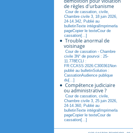
démolition pour violation
de règles d'urbanisme
Cour de cassation, civile,
Chambre civile 3, 18 juin 2026,
24-14.342, Publié au
bulletinTexte intégralImprimerla
pageCopier le texteCour de
cassation[…]
Trouble anormal de
voisinage
Cour de cassation - Chambre
civile 3N° de pourvoi : 25-
11.778ECLI :
FR:CCASS:2026:C300361Non
publié au bulletinSolution :
CassationAudience publique
du[…]
Compétence judiciaire
ou administrative ?
Cour de cassation, civile,
Chambre civile 3, 25 juin 2026,
24-14.360, Publié au
bulletinTexte intégralImprimerla
pageCopier le texteCour de
cassation[…]