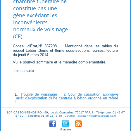
chambre funéraire ne
constitue pas une
gêne excédant les
inconvénients
normaux de voisinage
(CE)
Conseil d'État,N° 357208 Mentionné dans les tables du
recueil Lebon ,3ème et 8ème sous-sections réunies, lecture
du jeudi 6 mars 2014
Vu le pourvoi sommaire et le mémoire complémentaire,
Lire la suite...
Trouble de voisinage : la Cour de cassation approuve
l'arrêt d'exploitation d'une centrale à béton ordonné en référé
!
SCP CASTON-TENDEIRO - 99, rue de Courcelles, 75017 PARIS - Téléphone: 01 42 67
57 90 - Télécopie: 01 46 22 73 48 -
Courriel
:
acaston@ccgmlavocats.com
© adwin