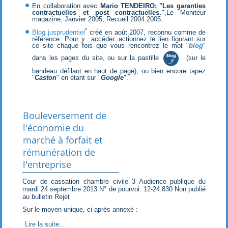
En collaboration avec
Mario TENDEIRO: "Les garanties
contractuelles et post contractuelles."
,Le Moniteur
magazine, Janvier 2005, Recueil 2004.2005.
*
Blog jusprudentiel
créé en août 2007, reconnu comme de
référence.
Pour y accéder
, actionnez le lien figurant sur
ce site chaque fois que vous rencontrez le mot "
blog
"
dans les pages du site, ou sur la pastille
(sur le
bandeau défilant en haut de page), ou bien encore tapez
"
Caston
" en étant sur "
Google
".
Bouleversement de
l'économie du
marché à forfait et
rémunération de
l'entreprise
Cour de cassation chambre civile 3 Audience publique du
mardi 24 septembre 2013 N° de pourvoi: 12-24.830 Non publié
au bulletin Rejet
Sur le moyen unique, ci-après annexé :
Lire la suite...