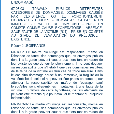
ENDOMMAGÉ.
67-03-03 TRAVAUX PUBLICS. DIFFÉRENTES
CATÉGORIES DE DOMMAGES. DOMMAGES CAUSÉS
PAR L'EXISTENCE OU LE FONCTIONNEMENT
D'OUVRAGES PUBLICS. - DOMMAGES CAUSÉS À UN
IMMEUBLE - FRAGILITÉ DE L'IMMEUBLE - PRISE EN
COMPTE COMME CAUSE EXONÉRATOIRE - ABSENCE,
SAUF FAUTE DE LA VICTIME [RJ1] - PRISE EN COMPTE
AU STADE DE L'ÉVALUATION DU PRÉJUDICE -
EXISTENCE.
Résumé LEGIFRANCE :
60-04-02 Le maître d'ouvrage est responsable, même en
l'absence de faute, des dommages que les ouvrages publics
dont il a la garde peuvent causer aux tiers tant en raison de
leur existence que de leur fonctionnement. Il ne peut dégager
sa responsabilité que s'il établit que ces dommages résultent
de la faute de la victime ou d'un cas de force majeure. Dans
le cas d'un dommage causé à un immeuble, la fragilité ou la
vulnérabilité de celui-ci ne peuvent être prises en compte pour
atténuer la responsabilité du maître de l'ouvrage, sauf
lorsqu'elles sont elles-mêmes imputables à une faute de la
victime. En dehors de cette hypothèse, de tels éléments ne
peuvent être retenus que pour évaluer le montant du préjudice
indemnisable.
60-04-03-02 Le maître d'ouvrage est responsable, même en
l'absence de faute, des dommages que les ouvrages publics
dont il a la garde peuvent causer aux tiers tant en raison de