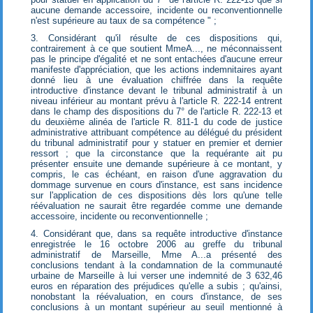
aucune demande accessoire, incidente ou reconventionnelle
n'est supérieure au taux de sa compétence " ;
3. Considérant qu'il résulte de ces dispositions qui,
contrairement à ce que soutient MmeA..., ne méconnaissent
pas le principe d'égalité et ne sont entachées d'aucune erreur
manifeste d'appréciation, que les actions indemnitaires ayant
donné lieu à une évaluation chiffrée dans la requête
introductive d'instance devant le tribunal administratif à un
niveau inférieur au montant prévu à l'article R. 222-14 entrent
dans le champ des dispositions du 7° de l'article R. 222-13 et
du deuxième alinéa de l'article R. 811-1 du code de justice
administrative attribuant compétence au délégué du président
du tribunal administratif pour y statuer en premier et dernier
ressort ; que la circonstance que la requérante ait pu
présenter ensuite une demande supérieure à ce montant, y
compris, le cas échéant, en raison d'une aggravation du
dommage survenue en cours d'instance, est sans incidence
sur l'application de ces dispositions dès lors qu'une telle
réévaluation ne saurait être regardée comme une demande
accessoire, incidente ou reconventionnelle ;
4. Considérant que, dans sa requête introductive d'instance
enregistrée le 16 octobre 2006 au greffe du tribunal
administratif de Marseille, Mme A...a présenté des
conclusions tendant à la condamnation de la communauté
urbaine de Marseille à lui verser une indemnité de 3 632,46
euros en réparation des préjudices qu'elle a subis ; qu'ainsi,
nonobstant la réévaluation, en cours d'instance, de ses
conclusions à un montant supérieur au seuil mentionné à