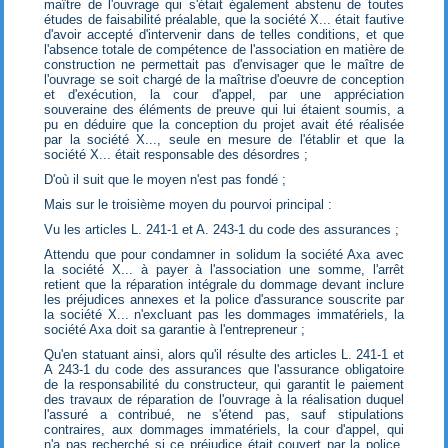
maître de l'ouvrage qui s'était également abstenu de toutes
études de faisabilité préalable, que la société X... était fautive
d'avoir accepté d'intervenir dans de telles conditions, et que
l'absence totale de compétence de l'association en matière de
construction ne permettait pas d'envisager que le maître de
l'ouvrage se soit chargé de la maîtrise d'oeuvre de conception
et d'exécution, la cour d'appel, par une appréciation
souveraine des éléments de preuve qui lui étaient soumis, a
pu en déduire que la conception du projet avait été réalisée
par la société X..., seule en mesure de l'établir et que la
société X... était responsable des désordres ;
D'où il suit que le moyen n'est pas fondé ;
Mais sur le troisième moyen du pourvoi principal :
Vu les articles L. 241-1 et A. 243-1 du code des assurances ;
Attendu que pour condamner in solidum la société Axa avec
la société X... à payer à l'association une somme, l'arrêt
retient que la réparation intégrale du dommage devant inclure
les préjudices annexes et la police d'assurance souscrite par
la société X... n'excluant pas les dommages immatériels, la
société Axa doit sa garantie à l'entrepreneur ;
Qu'en statuant ainsi, alors qu'il résulte des articles L. 241-1 et
A 243-1 du code des assurances que l'assurance obligatoire
de la responsabilité du constructeur, qui garantit le paiement
des travaux de réparation de l'ouvrage à la réalisation duquel
l'assuré a contribué, ne s'étend pas, sauf stipulations
contraires, aux dommages immatériels, la cour d'appel, qui
n'a pas recherché si ce préjudice était couvert par la police,