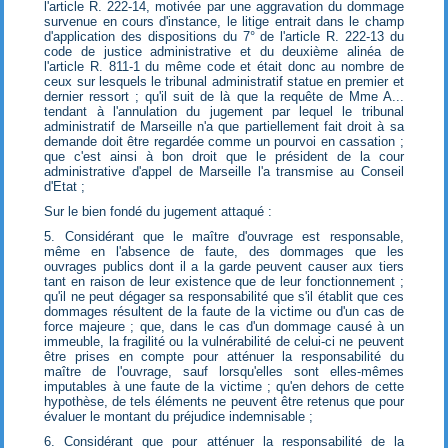
l'article R. 222-14, motivée par une aggravation du dommage
survenue en cours d'instance, le litige entrait dans le champ
d'application des dispositions du 7° de l'article R. 222-13 du
code de justice administrative et du deuxième alinéa de
l'article R. 811-1 du même code et était donc au nombre de
ceux sur lesquels le tribunal administratif statue en premier et
dernier ressort ; qu'il suit de là que la requête de Mme A...
tendant à l'annulation du jugement par lequel le tribunal
administratif de Marseille n'a que partiellement fait droit à sa
demande doit être regardée comme un pourvoi en cassation ;
que c'est ainsi à bon droit que le président de la cour
administrative d'appel de Marseille l'a transmise au Conseil
d'Etat ;
Sur le bien fondé du jugement attaqué :
5. Considérant que le maître d'ouvrage est responsable,
même en l'absence de faute, des dommages que les
ouvrages publics dont il a la garde peuvent causer aux tiers
tant en raison de leur existence que de leur fonctionnement ;
qu'il ne peut dégager sa responsabilité que s'il établit que ces
dommages résultent de la faute de la victime ou d'un cas de
force majeure ; que, dans le cas d'un dommage causé à un
immeuble, la fragilité ou la vulnérabilité de celui-ci ne peuvent
être prises en compte pour atténuer la responsabilité du
maître de l'ouvrage, sauf lorsqu'elles sont elles-mêmes
imputables à une faute de la victime ; qu'en dehors de cette
hypothèse, de tels éléments ne peuvent être retenus que pour
évaluer le montant du préjudice indemnisable ;
6. Considérant que pour atténuer la responsabilité de la