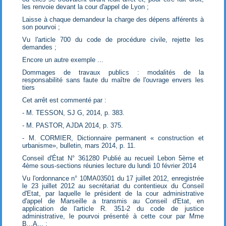
les renvoie devant la cour d'appel de Lyon ;
Laisse à chaque demandeur la charge des dépens afférents à
son pourvoi ;
Vu l'article 700 du code de procédure civile, rejette les
demandes ;
Encore un autre exemple ...
Dommages de travaux publics : modalités de la
responsabilité sans faute du maître de l'ouvrage envers les
tiers
Cet arrêt est commenté par :
- M. TESSON, SJ G, 2014, p. 383.
- M. PASTOR, AJDA 2014, p. 375.
- M. CORMIER, Dictionnaire permanent « construction et
urbanisme», bulletin, mars 2014, p. 11.
Conseil d'État N° 361280 Publié au recueil Lebon 5ème et
4ème sous-sections réunies lecture du lundi 10 février 2014
Vu l'ordonnance n° 10MA03501 du 17 juillet 2012, enregistrée
le 23 juillet 2012 au secrétariat du contentieux du Conseil
d'Etat, par laquelle le président de la cour administrative
d'appel de Marseille a transmis au Conseil d'Etat, en
application de l'article R. 351-2 du code de justice
administrative, le pourvoi présenté à cette cour par Mme
B...A... ;