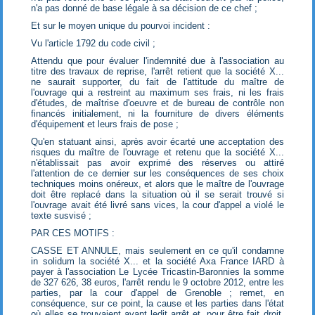
n'a pas donné de base légale à sa décision de ce chef ;
Et sur le moyen unique du pourvoi incident :
Vu l'article 1792 du code civil ;
Attendu que pour évaluer l'indemnité due à l'association au
titre des travaux de reprise, l'arrêt retient que la société X...
ne saurait supporter, du fait de l'attitude du maître de
l'ouvrage qui a restreint au maximum ses frais, ni les frais
d'études, de maîtrise d'oeuvre et de bureau de contrôle non
financés initialement, ni la fourniture de divers éléments
d'équipement et leurs frais de pose ;
Qu'en statuant ainsi, après avoir écarté une acceptation des
risques du maître de l'ouvrage et retenu que la société X...
n'établissait pas avoir exprimé des réserves ou attiré
l'attention de ce dernier sur les conséquences de ses choix
techniques moins onéreux, et alors que le maître de l'ouvrage
doit être replacé dans la situation où il se serait trouvé si
l'ouvrage avait été livré sans vices, la cour d'appel a violé le
texte susvisé ;
PAR CES MOTIFS :
CASSE ET ANNULE, mais seulement en ce qu'il condamne
in solidum la société X... et la société Axa France IARD à
payer à l'association Le Lycée Tricastin-Baronnies la somme
de 327 626, 38 euros, l'arrêt rendu le 9 octobre 2012, entre les
parties, par la cour d'appel de Grenoble ; remet, en
conséquence, sur ce point, la cause et les parties dans l'état
où elles se trouvaient avant ledit arrêt et, pour être fait droit,