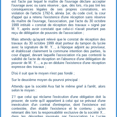
est l'acte par lequel le maître de l'ouvrage déclare accepter
l'ouvrage avec ou sans réserve ; que, dès lors, n'a pas tiré les
conséquences légales de ses propres constations, en
violation de l'article 1792-6, alinéa 1er, du code civil, la cour
d'appel qui a retenu l'existence d'une réception sans réserve
du maître de l'ouvrage, l'association, par l'acte du 30 octobre
1999 intitulé « constat de réception des travaux » signé par
M. Y...après avoir constaté que celui-ci n'avait pourtant pas
reçu de délégation de pouvoirs de l'association ;
Mais attendu qu'ayant relevé que le constat de réception des
travaux du 30 octobre 1999 était porteur du tampon du lycée
avec la signature de M. Y..., à l'époque adjoint au proviseur,
et établissait clairement la commune intention des parties, la
cour d'appel, devant laquelle l'association n'a pas contesté la
validité de l'acte de réception en l'absence d'une délégation de
pouvoir de M. Y..., a pu en déduire l'existence d'une réception
expresse des travaux ;
D'où il suit que le moyen n'est pas fondé ;
Sur le deuxième moyen du pourvoi principal :
Attendu que la société Axa fait le même grief à l'arrêt, alors
selon le moyen :
1°/ que celui qui réclame l'exécution d'une obligation doit la
prouver, de sorte qu'il appartient à celui qui se prévaut d'une
inexécution d'un contrat d'entreprise, dont l'existence est
contestée, d'en établir l'existence et le contenu ; qu'en
retenant dès lors la responsabilité exclusive de la société X...
dans les désordres invoqués par l'association Le Lycée