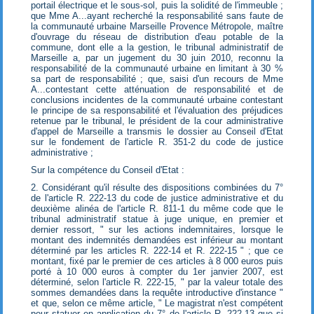
portail électrique et le sous-sol, puis la solidité de l'immeuble ;
que Mme A...ayant recherché la responsabilité sans faute de
la communauté urbaine Marseille Provence Métropole, maître
d'ouvrage du réseau de distribution d'eau potable de la
commune, dont elle a la gestion, le tribunal administratif de
Marseille a, par un jugement du 30 juin 2010, reconnu la
responsabilité de la communauté urbaine en limitant à 30 %
sa part de responsabilité ; que, saisi d'un recours de Mme
A...contestant cette atténuation de responsabilité et de
conclusions incidentes de la communauté urbaine contestant
le principe de sa responsabilité et l'évaluation des préjudices
retenue par le tribunal, le président de la cour administrative
d'appel de Marseille a transmis le dossier au Conseil d'Etat
sur le fondement de l'article R. 351-2 du code de justice
administrative ;
Sur la compétence du Conseil d'Etat :
2. Considérant qu'il résulte des dispositions combinées du 7°
de l'article R. 222-13 du code de justice administrative et du
deuxième alinéa de l'article R. 811-1 du même code que le
tribunal administratif statue à juge unique, en premier et
dernier ressort, " sur les actions indemnitaires, lorsque le
montant des indemnités demandées est inférieur au montant
déterminé par les articles R. 222-14 et R. 222-15 " ; que ce
montant, fixé par le premier de ces articles à 8 000 euros puis
porté à 10 000 euros à compter du 1er janvier 2007, est
déterminé, selon l'article R. 222-15, " par la valeur totale des
sommes demandées dans la requête introductive d'instance "
et que, selon ce même article, " Le magistrat n'est compétent
pour statuer en application du 7° de l'article R. 222-13 que si