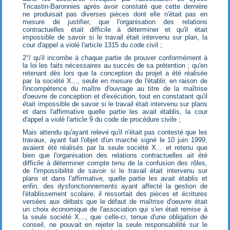
Tricastin-Baronnies après avoir constaté que cette dernière
ne produisait pas diverses pièces dont elle n'était pas en
mesure de justifier, que l'organisation des relations
contractuelles était difficile à déterminer et qu'il était
impossible de savoir si le travail était intervenu sur plan, la
cour d'appel a violé l'article 1315 du code civil ;
2°/ qu'il incombe à chaque partie de prouver conformément à
la loi les faits nécessaires au succès de sa prétention ; qu'en
retenant dès lors que la conception du projet a été réalisée
par la société X..., seule en mesure de l'établir, en raison de
l'incompétence du maître d'ouvrage au titre de la maîtrise
d'oeuvre de conception et d'exécution, tout en constatant qu'il
était impossible de savoir si le travail était intervenu sur plans
et dans l'affirmative quelle partie les avait établis, la cour
d'appel a violé l'article 9 du code de procédure civile ;
Mais attendu qu'ayant relevé qu'il n'était pas contesté que les
travaux, ayant fait l'objet d'un marché signé le 10 juin 1999,
avaient été réalisés par la seule société X... et retenu que
bien que l'organisation des relations contractuelles ait été
difficile à déterminer compte tenu de la confusion des rôles,
de l'impossibilité de savoir si le travail était intervenu sur
plans et dans l'affirmative, quelle partie les avait établis et
enfin, des dysfonctionnements ayant affecté la gestion de
l'établissement scolaire, il ressortait des pièces et écritures
versées aux débats que le défaut de maîtrise d'oeuvre était
un choix économique de l'association qui s'en était remise à
la seule société X..., que celle-ci, tenue d'une obligation de
conseil, ne pouvait en rejeter la seule responsabilité sur le