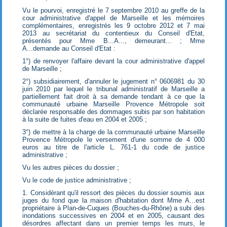
Vu le pourvoi, enregistré le 7 septembre 2010 au greffe de la
cour administrative d'appel de Marseille et les mémoires
complémentaires, enregistrés les 9 octobre 2012 et 7 mai
2013 au secrétariat du contentieux du Conseil d'Etat,
présentés pour Mme B...A..., demeurant... ; Mme
A...demande au Conseil d'Etat :
1°) de renvoyer l'affaire devant la cour administrative d'appel
de Marseille ;
2°) subsidiairement, d'annuler le jugement n° 0606981 du 30
juin 2010 par lequel le tribunal administratif de Marseille a
partiellement fait droit à sa demande tendant à ce que la
communauté urbaine Marseille Provence Métropole soit
déclarée responsable des dommages subis par son habitation
à la suite de fuites d'eau en 2004 et 2005 ;
3°) de mettre à la charge de la communauté urbaine Marseille
Provence Métropole le versement d'une somme de 4 000
euros au titre de l'article L. 761-1 du code de justice
administrative ;
Vu les autres pièces du dossier ;
Vu le code de justice administrative ;
1. Considérant qu'il ressort des pièces du dossier soumis aux
juges du fond que la maison d'habitation dont Mme A...est
propriétaire à Plan-de-Cuques (Bouches-du-Rhône) a subi des
inondations successives en 2004 et en 2005, causant des
désordres affectant dans un premier temps les murs, le