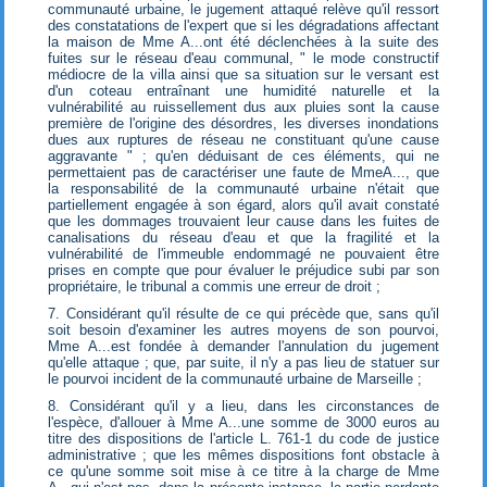
communauté urbaine, le jugement attaqué relève qu'il ressort
des constatations de l'expert que si les dégradations affectant
la maison de Mme A...ont été déclenchées à la suite des
fuites sur le réseau d'eau communal, " le mode constructif
médiocre de la villa ainsi que sa situation sur le versant est
d'un coteau entraînant une humidité naturelle et la
vulnérabilité au ruissellement dus aux pluies sont la cause
première de l'origine des désordres, les diverses inondations
dues aux ruptures de réseau ne constituant qu'une cause
aggravante " ; qu'en déduisant de ces éléments, qui ne
permettaient pas de caractériser une faute de MmeA..., que
la responsabilité de la communauté urbaine n'était que
partiellement engagée à son égard, alors qu'il avait constaté
que les dommages trouvaient leur cause dans les fuites de
canalisations du réseau d'eau et que la fragilité et la
vulnérabilité de l'immeuble endommagé ne pouvaient être
prises en compte que pour évaluer le préjudice subi par son
propriétaire, le tribunal a commis une erreur de droit ;
7. Considérant qu'il résulte de ce qui précède que, sans qu'il
soit besoin d'examiner les autres moyens de son pourvoi,
Mme A...est fondée à demander l'annulation du jugement
qu'elle attaque ; que, par suite, il n'y a pas lieu de statuer sur
le pourvoi incident de la communauté urbaine de Marseille ;
8. Considérant qu'il y a lieu, dans les circonstances de
l'espèce, d'allouer à Mme A...une somme de 3000 euros au
titre des dispositions de l'article L. 761-1 du code de justice
administrative ; que les mêmes dispositions font obstacle à
ce qu'une somme soit mise à ce titre à la charge de Mme